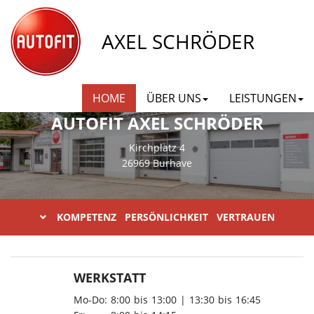
AXEL SCHRÖDER
HOME
ÜBER UNS
LEISTUNGEN
AUTOFIT AXEL SCHRÖDER
Kirchplatz 4
26969 Burhave
KOMPETENZ PERSÖNLICHKEIT VERTRAUEN
WERKSTATT
Mo-Do:
8:00
bis
13:00
|
13:30
bis
16:45